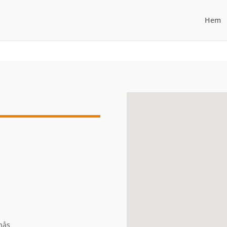
Hem
nås