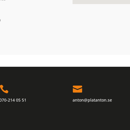
0


070-214 05 51
anton@platanton.se